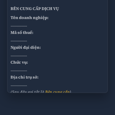
BÊN CUNG CẤP DỊCH VỤ
Tên doanh nghiệp:
................
Mã số thuế:
................
Người đại diện:
................
Chức vụ:
................
Địa chỉ trụ sở:
................
(Sau đây gọi tắt là
Bên cung cấp
)
BÊN SỬ DỤNG DỊCH VỤ
Tên doanh nghiệp: